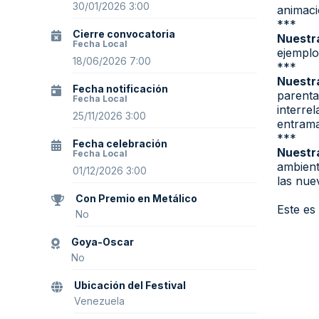
30/01/2026 3:00
animaci
***
Cierre convocatoria
Nuestra
Fecha Local
ejemplo
18/06/2026 7:00
***
Nuestra
Fecha notificación
parenta
Fecha Local
interre
25/11/2026 3:00
entrama
***
Fecha celebración
Nuestra
Fecha Local
ambient
01/12/2026 3:00
las nue
Con Premio en Metálico
Este es
No
Goya-Oscar
No
Ubicación del Festival
Venezuela