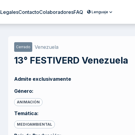
s
Legales
Contacto
Colaboradores
FAQ
Lenguaje
Venezuela
Cerrado
13° FESTIVERD Venezuela
Admite exclusivamente
Género
:
ANIMACIÓN
Temática
:
MEDIOAMBIENTAL