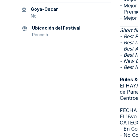
- Mejor
Goya-Oscar
- Premi
No
- Mejor
________
Ubicación del Festival
Short fi
Panamá
- Best F
- Best 
- Best 
- Best 
- New D
- Best 
Rules 
El HAYA
de Pana
Centroa
FECHA 
El 18vo
CATEG
- En Co
- No Co