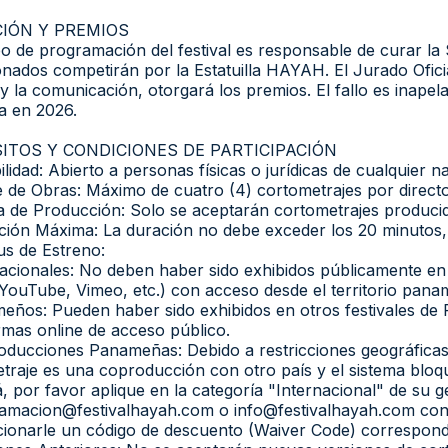
CIÓN Y PREMIOS
po de programación del festival es responsable de curar la 
onados competirán por la Estatuilla HAYAH. El Jurado Ofici
 y la comunicación, otorgará los premios. El fallo es inape
a en 2026.
ITOS Y CONDICIONES DE PARTICIPACIÓN
bilidad: Abierto a personas físicas o jurídicas de cualquier n
te de Obras: Máximo de cuatro (4) cortometrajes por directo
a de Producción: Solo se aceptarán cortometrajes produci
ción Máxima: La duración no debe exceder los 20 minutos, 
tus de Estreno:
nacionales: No deben haber sido exhibidos públicamente en
(YouTube, Vimeo, etc.) con acceso desde el territorio panam
eños: Pueden haber sido exhibidos en otros festivales de 
rmas online de acceso público.
oducciones Panameñas: Debido a restricciones geográficas 
traje es una coproducción con otro país y el sistema bloqu
 por favor aplique en la categoría "Internacional" de su 
amacion@festivalhayah.com o info@festivalhayah.com con 
ionarle un código de descuento (Waiver Code) correspondien