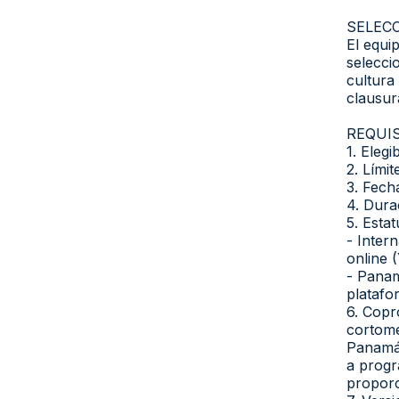
SELEC
El equi
selecci
cultura
clausur
REQUIS
1. Elegi
2. Lími
3. Fech
4. Dura
5. Esta
- Inter
online 
- Panam
platafo
6. Copr
cortome
Panamá,
a progr
proporc