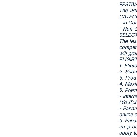
FESTIV
The 18t
CATEG
- In Co
- Non-C
SELEC
The fest
compete
will gr
ELIGIB
1. Eligi
2. Subm
3. Prod
4. Maxi
5. Prem
- Inter
(YouTub
- Panam
online 
6. Pana
co-prod
apply t