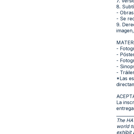
7. Vers
8. Subtí
- Obras
- Se re
9. Dere
imagen,
MATER
- Fotog
- Póster
- Fotogr
- Sinop
- Tráile
*Las es
directa
ACEPT
La inscr
entrega
________
The HAY
world to
exhibit