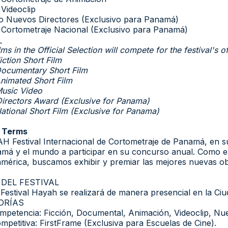
 Videoclip
o Nuevos Directores (Exclusivo para Panamá)
 Cortometraje Nacional (Exclusivo para Panamá)
_
lms in the Official Selection will compete for the festival's o
iction Short Film
Documentary Short Film
Animated Short Film
Music Video
irectors Award (Exclusive for Panama)
National Short Film (Exclusive for Panama)
& Terms
H Festival Internacional de Cortometraje de Panamá, en s
má y el mundo a participar en su concurso anual. Como el 
mérica, buscamos exhibir y premiar las mejores nuevas ob
DEL FESTIVAL
 Festival Hayah se realizará de manera presencial en la C
ORÍAS
mpetencia: Ficción, Documental, Animación, Videoclip, Nu
mpetitiva: FirstFrame (Exclusiva para Escuelas de Cine).