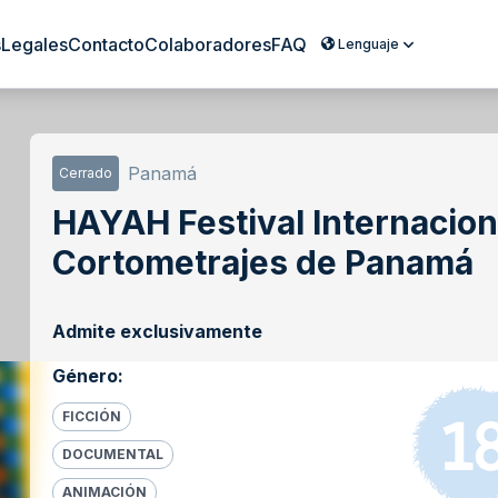
s
Legales
Contacto
Colaboradores
FAQ
Lenguaje
Panamá
Cerrado
HAYAH Festival Internacion
Cortometrajes de Panamá
Admite exclusivamente
Género
:
FICCIÓN
DOCUMENTAL
ANIMACIÓN