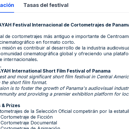
ación
Tasas del festival
AYAH Festival Internacional de Cortometrajes de Panam
ival de cortometrajes más antiguo e importante de Centroamé
 cinematográfico en formato corto.
 misión es contribuir al desarrollo de la industria audiovi
comunidad cinematográfica global y ofreciendo una platafo
e internacionales.
_
YAH International Short Film Festival of Panama
est and most significant short film festival in Central Amer
n the short film format.
sion is to foster the growth of Panama's audiovisual industr
mmunity and providing a premier exhibition platform for loc
 & Prizes
ometrajes de la Selección Oficial competirán por la estatuill
 Cortometraje de Ficción
 Cortometraje Documental
 Cortometraje de Animación