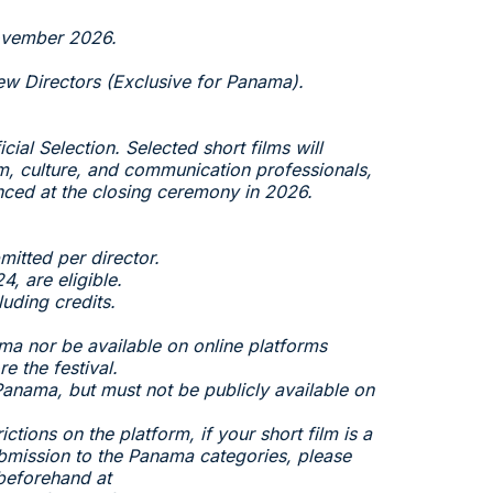
November 2026.
ew Directors (Exclusive for Panama).
ial Selection. Selected short films will
m, culture, and communication professionals,
ounced at the closing ceremony in 2026.
itted per director.
, are eligible.
uding credits.
ama nor be available on online platforms
e the festival.
Panama, but must not be publicly available on
ions on the platform, if your short film is a
bmission to the Panama categories, please
 beforehand at