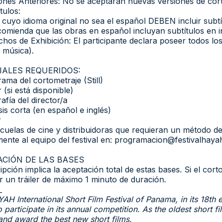
iones Anteriores: No se aceptarán nuevas versiones de cort
tulos:
 cuyo idioma original no sea el español DEBEN incluir subtí
comienda que las obras en español incluyan subtítulos en in
chos de Exhibición: El participante declara poseer todos lo
 música).
IALES REQUERIDOS:
rama del cortometraje (Still)
 (si está disponible)
afía del director/a
sis corta (en español e inglés)
r
cuelas de cine y distribuidoras que requieran un método de
mente al equipo del festival en: programacion@festivalhay
ACIÓN DE LAS BASES
ipción implica la aceptación total de estas bases. Si el cor
r un tráiler de máximo 1 minuto de duración.
_
AH International Short Film Festival of Panama, in its 18th
 participate in its annual competition. As the oldest short f
 and award the best new short films.