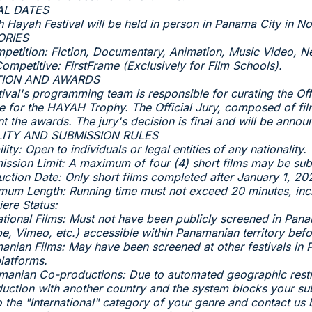
AL DATES
h Hayah Festival will be held in person in Panama City in 
ORIES
mpetition: Fiction, Documentary, Animation, Music Video, N
ompetitive: FirstFrame (Exclusively for Film Schools).
TION AND AWARDS
ival's programming team is responsible for curating the Offic
 for the HAYAH Trophy. The Official Jury, composed of fil
ant the awards. The jury's decision is final and will be ann
ILITY AND SUBMISSION RULES
bility: Open to individuals or legal entities of any nationality.
ission Limit: A maximum of four (4) short films may be subm
uction Date: Only short films completed after January 1, 2024
mum Length: Running time must not exceed 20 minutes, incl
iere Status:
national Films: Must not have been publicly screened in Pan
e, Vimeo, etc.) accessible within Panamanian territory befor
anian Films: May have been screened at other festivals in 
platforms.
manian Co-productions: Due to automated geographic restrict
uction with another country and the system blocks your su
o the "International" category of your genre and contact us